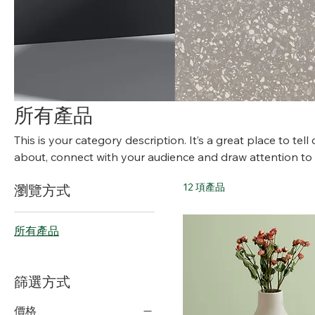
所有產品
This is your category description. It’s a great place to tel
about, connect with your audience and draw attention to
12 項產品
瀏覽方式
所有產品
篩選方式
價格