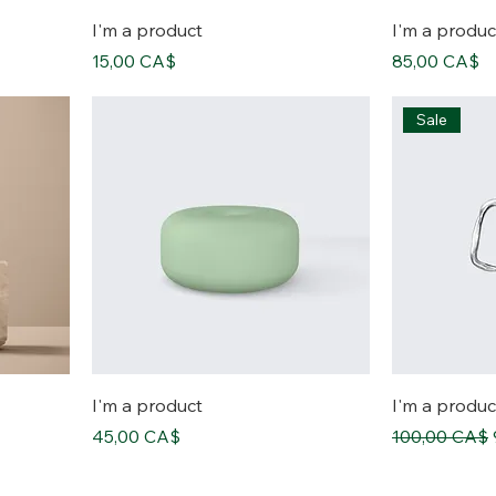
I'm a product
I'm a produc
價格
價格
15,00 CA$
85,00 CA$
Sale
I'm a product
I'm a produc
價格
一般價格
45,00 CA$
100,00 CA$