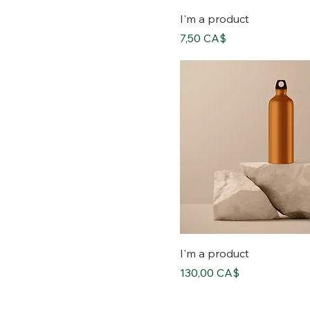
I'm a product
價格
7,50 CA$
I'm a product
價格
130,00 CA$