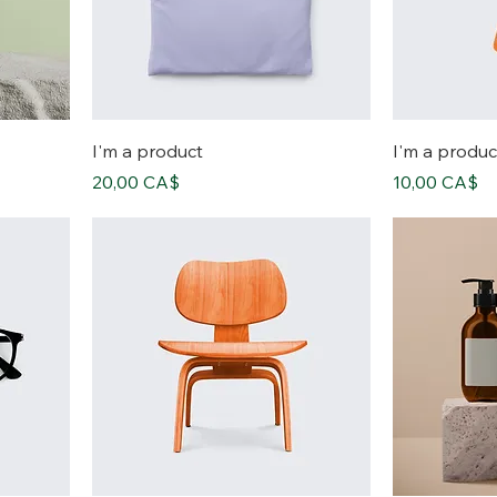
I'm a product
I'm a produc
價格
價格
20,00 CA$
10,00 CA$