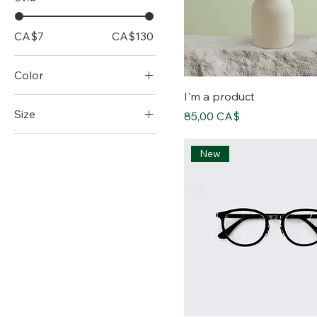
CA$7
CA$130
Color
I'm a product
Size
價格
85,00 CA$
250 ml
New
500 ml
80 ml
Large
Medium
Small