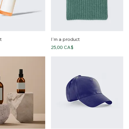
t
I'm a product
價格
25,00 CA$